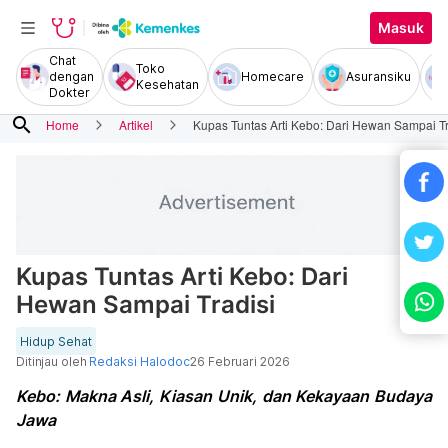
Masuk
Chat
Toko
dengan
Homecare
Asuransiku
Kesehatan
Dokter
search
Home
Artikel
Kupas Tuntas Arti Kebo: Dari Hewan Sampai Tr
Kupas Tuntas Arti Kebo: Dari
Hewan Sampai Tradisi
Hidup Sehat
Ditinjau oleh
Redaksi Halodoc
26 Februari 2026
Kebo: Makna Asli, Kiasan Unik, dan Kekayaan Budaya
Jawa