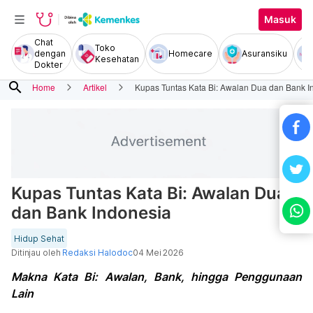
Masuk
Chat
Toko
dengan
Homecare
Asuransiku
Kesehatan
Dokter
search
Home
Artikel
Kupas Tuntas Kata Bi: Awalan Dua dan Bank I
Kupas Tuntas Kata Bi: Awalan Dua
dan Bank Indonesia
Hidup Sehat
Ditinjau oleh
Redaksi Halodoc
04 Mei 2026
Makna Kata Bi: Awalan, Bank, hingga Penggunaan
Lain