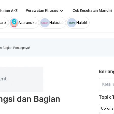
keyboard_arrow_down
keybo
Perawatan Khusus
Cek Kesehatan Mandiri
hatan A-Z
are
Asuransiku
Haloskin
Halofit
an Bagian Pentingnya!
Berlan
ngsi dan Bagian
Topik T
Coronav