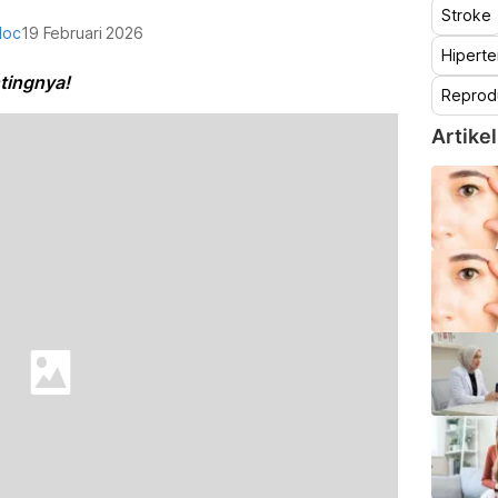
Stroke
doc
19 Februari 2026
Hiperte
tingnya!
Reprod
Artikel