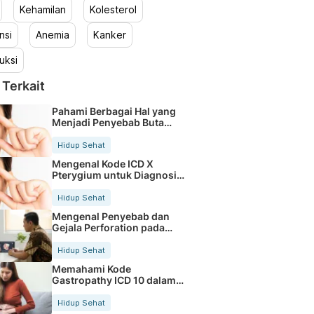
Kehamilan
Kolesterol
nsi
Anemia
Kanker
uksi
 Terkait
Pahami Berbagai Hal yang
Menjadi Penyebab Buta
Warna
Hidup Sehat
Mengenal Kode ICD X
Pterygium untuk Diagnosis
Mata
Hidup Sehat
Mengenal Penyebab dan
Gejala Perforation pada
Tubuh
Hidup Sehat
Memahami Kode
Gastropathy ICD 10 dalam
Rekam Medis Pasien
Hidup Sehat