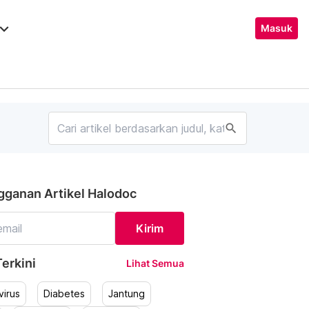
ard_arrow_down
Masuk
search
gganan Artikel Halodoc
Kirim
erkini
Lihat Semua
irus
Diabetes
Jantung