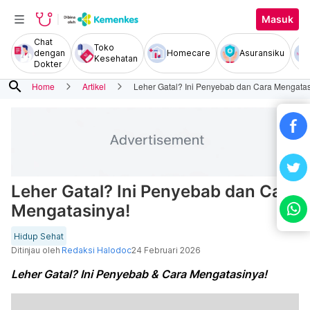
Masuk
Chat
Toko
dengan
Homecare
Asuransiku
Kesehatan
Dokter
search
Home
Artikel
Leher Gatal? Ini Penyebab dan Cara Mengatas
Leher Gatal? Ini Penyebab dan Cara
Mengatasinya!
Hidup Sehat
Ditinjau oleh
Redaksi Halodoc
24 Februari 2026
Leher Gatal? Ini Penyebab & Cara Mengatasinya!