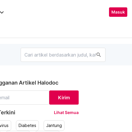
ard_arrow_down
Masuk
search
gganan Artikel Halodoc
Kirim
erkini
Lihat Semua
irus
Diabetes
Jantung