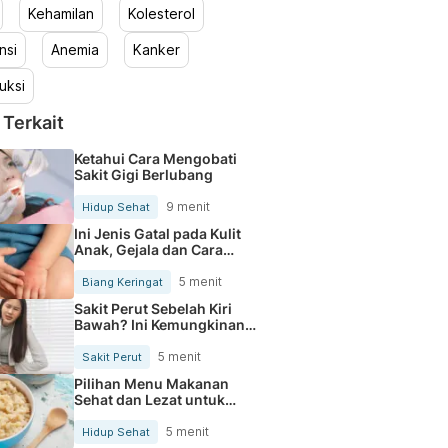
Kehamilan
Kolesterol
nsi
Anemia
Kanker
uksi
 Terkait
Ketahui Cara Mengobati
Sakit Gigi Berlubang
9 menit
Hidup Sehat
Ini Jenis Gatal pada Kulit
Anak, Gejala dan Cara
Mengobatinya
5 menit
Biang Keringat
Sakit Perut Sebelah Kiri
Bawah? Ini Kemungkinan
Penyebabnya
5 menit
Sakit Perut
Pilihan Menu Makanan
Sehat dan Lezat untuk
Mengurangi Kolesterol
5 menit
Hidup Sehat