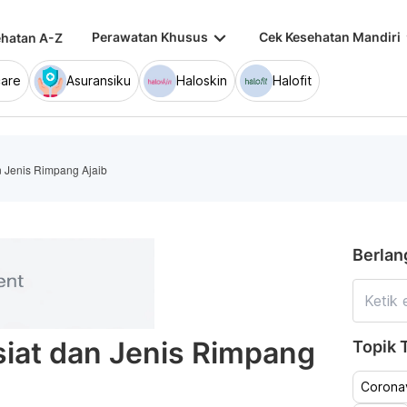
keyboard_arrow_down
keybo
Perawatan Khusus
Cek Kesehatan Mandiri
hatan A-Z
are
Asuransiku
Haloskin
Halofit
 Jenis Rimpang Ajaib
Berlan
iat dan Jenis Rimpang
Topik T
Coronav