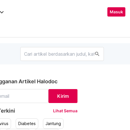
ard_arrow_down
Masuk
search
gganan Artikel Halodoc
Kirim
erkini
Lihat Semua
irus
Diabetes
Jantung