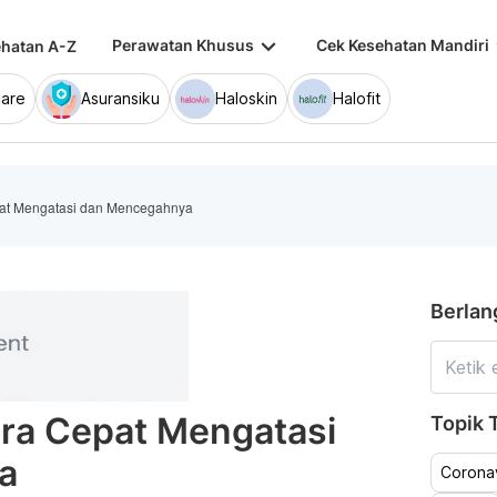
keyboard_arrow_down
keybo
Perawatan Khusus
Cek Kesehatan Mandiri
hatan A-Z
are
Asuransiku
Haloskin
Halofit
epat Mengatasi dan Mencegahnya
Berlan
Cara Cepat Mengatasi
Topik T
a
Coronav