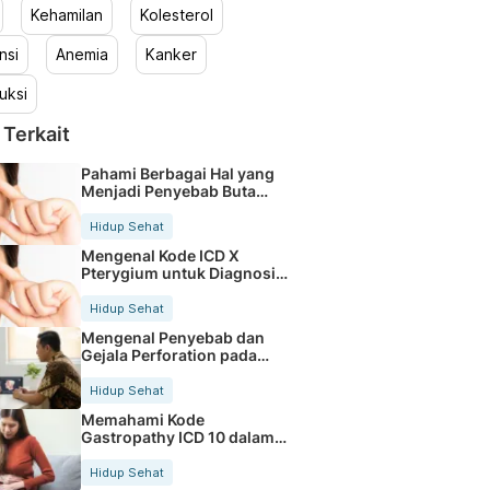
Kehamilan
Kolesterol
nsi
Anemia
Kanker
uksi
 Terkait
Pahami Berbagai Hal yang
Menjadi Penyebab Buta
Warna
Hidup Sehat
Mengenal Kode ICD X
Pterygium untuk Diagnosis
Mata
Hidup Sehat
Mengenal Penyebab dan
Gejala Perforation pada
Tubuh
Hidup Sehat
Memahami Kode
Gastropathy ICD 10 dalam
Rekam Medis Pasien
Hidup Sehat