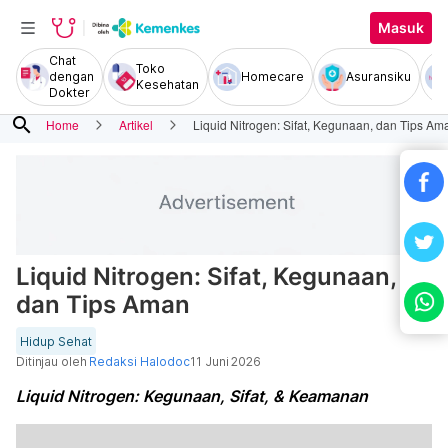
Masuk
Chat
Toko
dengan
Homecare
Asuransiku
Kesehatan
Dokter
search
Home
Artikel
Liquid Nitrogen: Sifat, Kegunaan, dan Tips Am
Liquid Nitrogen: Sifat, Kegunaan,
dan Tips Aman
Hidup Sehat
Ditinjau oleh
Redaksi Halodoc
11 Juni 2026
Liquid Nitrogen: Kegunaan, Sifat, & Keamanan