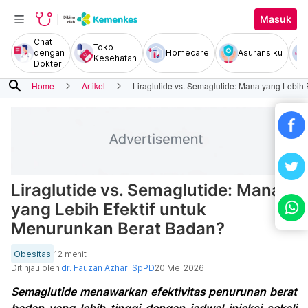
Masuk
Chat
Toko
dengan
Homecare
Asuransiku
Kesehatan
Dokter
search
Home
Artikel
Liraglutide vs. Semaglutide: Mana yang Lebih
Liraglutide vs. Semaglutide: Mana
yang Lebih Efektif untuk
Menurunkan Berat Badan?
Obesitas
12 menit
Ditinjau oleh
dr. Fauzan Azhari SpPD
20 Mei 2026
Semaglutide menawarkan efektivitas penurunan berat