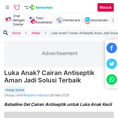
Masuk
Chat
Toko
dengan
Homecare
Asuransiku
Kesehatan
Dokter
search
Home
Artikel
Luka Anak? Cairan Antiseptik Aman Jadi Solus
Luka Anak? Cairan Antiseptik
Aman Jadi Solusi Terbaik
Hidup Sehat
Ditinjau oleh
Redaksi Halodoc
08 Mei 2026
Betadine Gel Cairan Antiseptik untuk Luka Anak Kecil