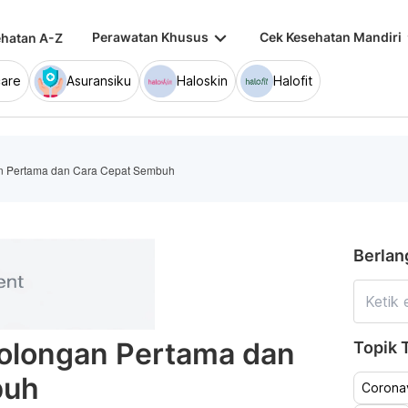
keyboard_arrow_down
keybo
Perawatan Khusus
Cek Kesehatan Mandiri
hatan A-Z
are
Asuransiku
Haloskin
Halofit
an Pertama dan Cara Cepat Sembuh
Berlan
tolongan Pertama dan
Topik T
buh
Coronav