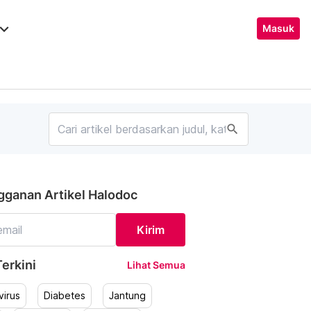
ard_arrow_down
Masuk
search
gganan Artikel Halodoc
Kirim
erkini
Lihat Semua
irus
Diabetes
Jantung