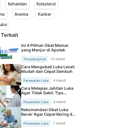
Kehamilan
Kolesterol
nsi
Anemia
Kanker
uksi
 Terkait
Ini 4 Pilihan Obat Memar
yang Manjur di Apotek
10 menit
Thrombophob
Cara Mengobati Luka Lecet:
Mudah dan Cepat Sembuh
4 menit
Perawatan Luka
Cara Melepas Jahitan Luka
Agar Tidak Sakit: Tips
Mudah
4 menit
Perawatan Luka
Rekomendasi Obat Luka
Berair Agar Cepat Kering di
Apotek
7 menit
Perawatan Luka