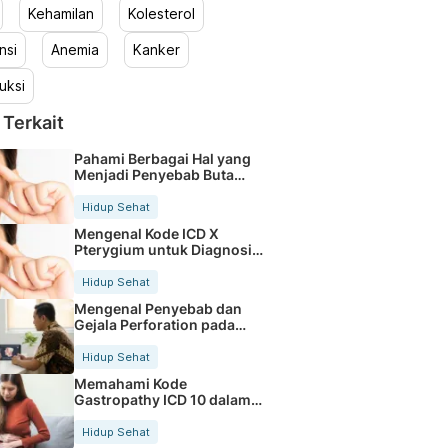
Kehamilan
Kolesterol
nsi
Anemia
Kanker
uksi
 Terkait
Pahami Berbagai Hal yang
Menjadi Penyebab Buta
Warna
Hidup Sehat
Mengenal Kode ICD X
Pterygium untuk Diagnosis
Mata
Hidup Sehat
Mengenal Penyebab dan
Gejala Perforation pada
Tubuh
Hidup Sehat
Memahami Kode
Gastropathy ICD 10 dalam
Rekam Medis Pasien
Hidup Sehat