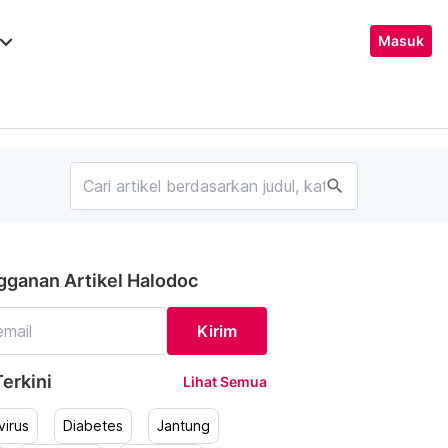
ard_arrow_down
Masuk
search
gganan Artikel Halodoc
Kirim
erkini
Lihat Semua
irus
Diabetes
Jantung