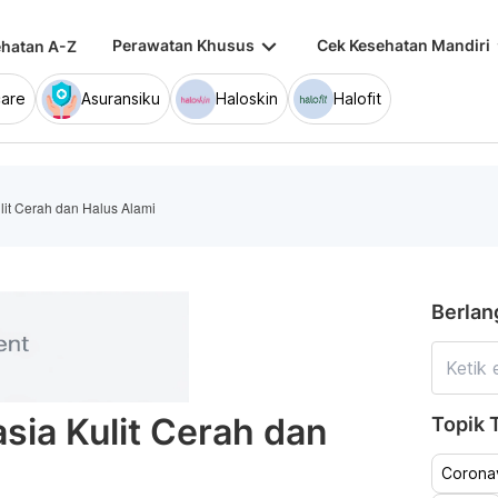
keyboard_arrow_down
keybo
Perawatan Khusus
Cek Kesehatan Mandiri
hatan A-Z
are
Asuransiku
Haloskin
Halofit
lit Cerah dan Halus Alami
Berlan
sia Kulit Cerah dan
Topik T
Coronav