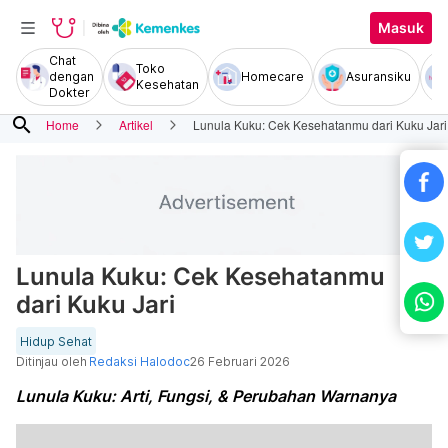
Masuk
Chat
Toko
dengan
Homecare
Asuransiku
Kesehatan
Dokter
search
Home
Artikel
Lunula Kuku: Cek Kesehatanmu dari Kuku Jari
Lunula Kuku: Cek Kesehatanmu
dari Kuku Jari
Hidup Sehat
Ditinjau oleh
Redaksi Halodoc
26 Februari 2026
Lunula Kuku: Arti, Fungsi, & Perubahan Warnanya