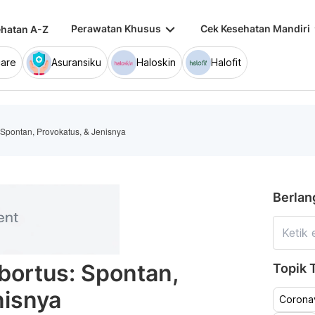
keyboard_arrow_down
keybo
Perawatan Khusus
Cek Kesehatan Mandiri
hatan A-Z
are
Asuransiku
Haloskin
Halofit
pontan, Provokatus, & Jenisnya
Berlan
ortus: Spontan,
Topik T
nisnya
Coronav