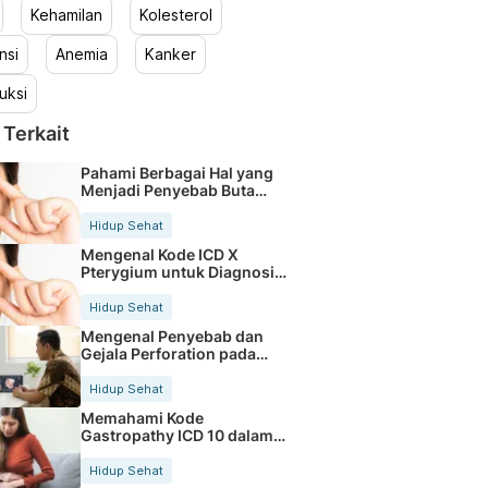
Kehamilan
Kolesterol
nsi
Anemia
Kanker
uksi
 Terkait
Pahami Berbagai Hal yang
Menjadi Penyebab Buta
Warna
Hidup Sehat
Mengenal Kode ICD X
Pterygium untuk Diagnosis
Mata
Hidup Sehat
Mengenal Penyebab dan
Gejala Perforation pada
Tubuh
Hidup Sehat
Memahami Kode
Gastropathy ICD 10 dalam
Rekam Medis Pasien
Hidup Sehat