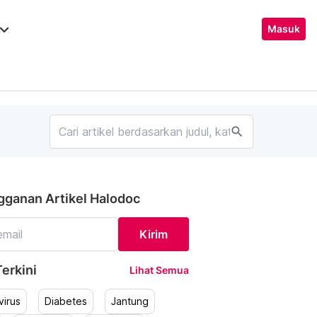
ard_arrow_down
Masuk
search
gganan Artikel Halodoc
Kirim
erkini
Lihat Semua
irus
Diabetes
Jantung