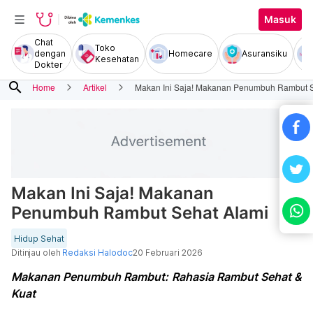
Masuk
Chat
Toko
dengan
Homecare
Asuransiku
Kesehatan
Dokter
search
Home
Artikel
Makan Ini Saja! Makanan Penumbuh Rambut S
Makan Ini Saja! Makanan
Penumbuh Rambut Sehat Alami
Hidup Sehat
Ditinjau oleh
Redaksi Halodoc
20 Februari 2026
Makanan Penumbuh Rambut: Rahasia Rambut Sehat &
Kuat