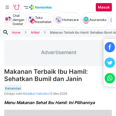
Masuk
Chat
Toko
dengan
Homecare
Asuransiku
Kesehatan
Dokter
search
Home
Artikel
Makanan Terbaik Ibu Hamil: Sehatkan Bumil d
Makanan Terbaik Ibu Hamil:
Sehatkan Bumil dan Janin
Kehamilan
Ditinjau oleh
Redaksi Halodoc
12 Mei 2026
Menu Makanan Sehat Ibu Hamil: Ini Pilihannya