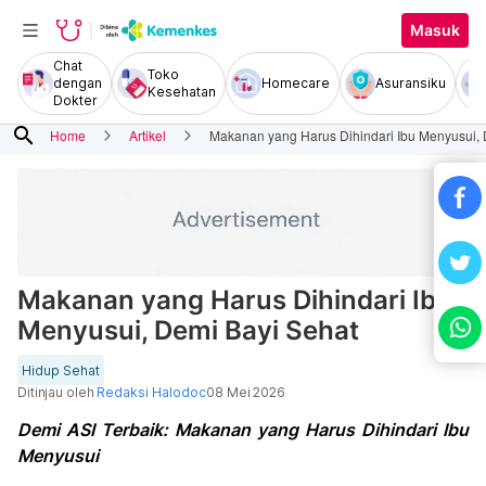
Masuk
Chat
Toko
dengan
Homecare
Asuransiku
Kesehatan
Dokter
search
Home
Artikel
Makanan yang Harus Dihindari Ibu Menyusui, 
Makanan yang Harus Dihindari Ibu
Menyusui, Demi Bayi Sehat
Hidup Sehat
Ditinjau oleh
Redaksi Halodoc
08 Mei 2026
Demi ASI Terbaik: Makanan yang Harus Dihindari Ibu
Menyusui