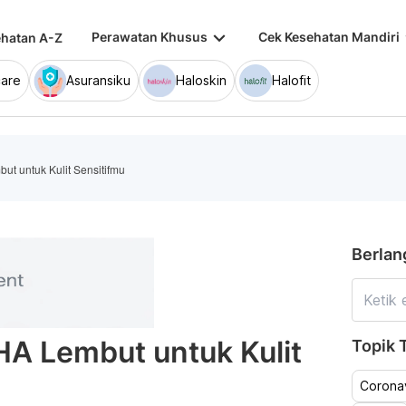
keyboard_arrow_down
keybo
Perawatan Khusus
Cek Kesehatan Mandiri
hatan A-Z
are
Asuransiku
Haloskin
Halofit
ut untuk Kulit Sensitifmu
Berlan
HA Lembut untuk Kulit
Topik T
Coronav