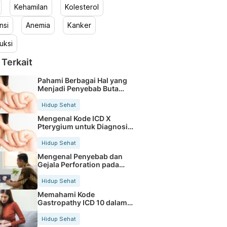
Kehamilan
Kolesterol
nsi
Anemia
Kanker
uksi
 Terkait
Pahami Berbagai Hal yang
Menjadi Penyebab Buta
Warna
Hidup Sehat
Mengenal Kode ICD X
Pterygium untuk Diagnosis
Mata
Hidup Sehat
Mengenal Penyebab dan
Gejala Perforation pada
Tubuh
Hidup Sehat
Memahami Kode
Gastropathy ICD 10 dalam
Rekam Medis Pasien
Hidup Sehat