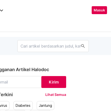
ard_arrow_down
Masuk
search
gganan Artikel Halodoc
Kirim
erkini
Lihat Semua
irus
Diabetes
Jantung