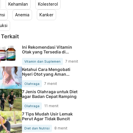
Kehamilan
Kolesterol
nsi
Anemia
Kanker
uksi
 Terkait
Ini Rekomendasi Vitamin
Otak yang Tersedia di
Apotek
7 menit
Vitamin dan Suplemen
Ketahui Cara Mengobati
Nyeri Otot yang Aman
Dilakukan
7 menit
Olahraga
7 Jenis Olahraga untuk Diet
agar Badan Cepat Ramping
11 menit
Olahraga
7 Tips Mudah Usir Lemak
Perut Agar Tidak Buncit
8 menit
Diet dan Nutrisi