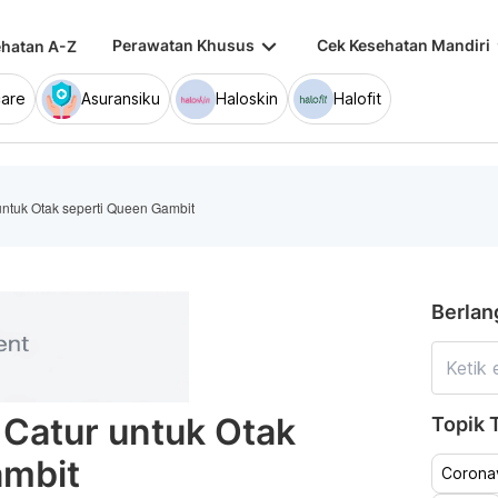
keyboard_arrow_down
keybo
Perawatan Khusus
Cek Kesehatan Mandiri
hatan A-Z
are
Asuransiku
Haloskin
Halofit
untuk Otak seperti Queen Gambit
Berlan
Catur untuk Otak
Topik T
ambit
Coronav