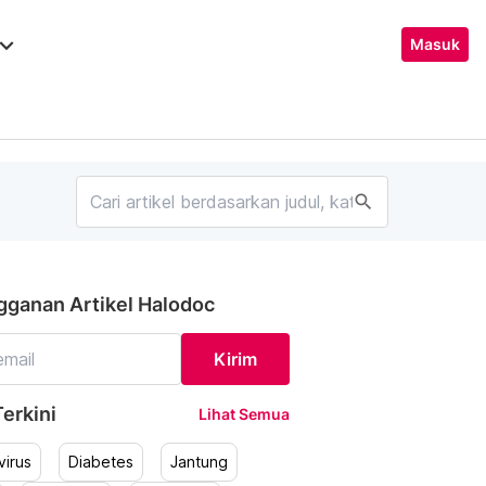
ard_arrow_down
Masuk
search
gganan Artikel Halodoc
Kirim
erkini
Lihat Semua
irus
Diabetes
Jantung