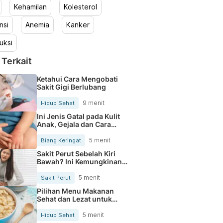
Kehamilan
Kolesterol
nsi
Anemia
Kanker
uksi
 Terkait
Ketahui Cara Mengobati
Sakit Gigi Berlubang
9 menit
Hidup Sehat
Ini Jenis Gatal pada Kulit
Anak, Gejala dan Cara
Mengobatinya
5 menit
Biang Keringat
Sakit Perut Sebelah Kiri
Bawah? Ini Kemungkinan
Penyebabnya
5 menit
Sakit Perut
Pilihan Menu Makanan
Sehat dan Lezat untuk
Mengurangi Kolesterol
5 menit
Hidup Sehat