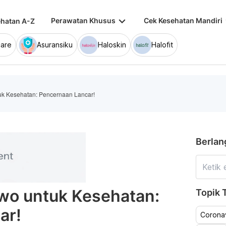
keyboard_arrow_down
keybo
Perawatan Khusus
Cek Kesehatan Mandiri
hatan A-Z
are
Asuransiku
Haloskin
Halofit
k Kesehatan: Pencernaan Lancar!
Berlan
wo untuk Kesehatan:
Topik T
ar!
Coronav