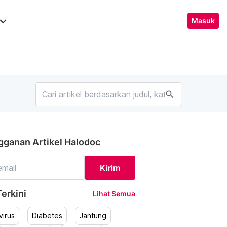
ard_arrow_down
Masuk
search
gganan Artikel Halodoc
Kirim
erkini
Lihat Semua
irus
Diabetes
Jantung