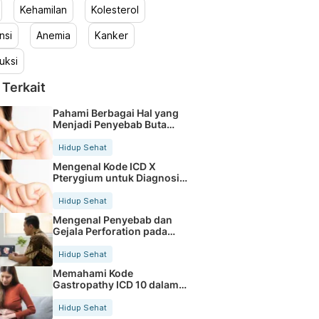
Kehamilan
Kolesterol
nsi
Anemia
Kanker
uksi
 Terkait
Pahami Berbagai Hal yang
Menjadi Penyebab Buta
Warna
Hidup Sehat
Mengenal Kode ICD X
Pterygium untuk Diagnosis
Mata
Hidup Sehat
Mengenal Penyebab dan
Gejala Perforation pada
Tubuh
Hidup Sehat
Memahami Kode
Gastropathy ICD 10 dalam
Rekam Medis Pasien
Hidup Sehat