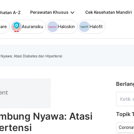
keyboard_arrow_down
keybo
Perawatan Khusus
Cek Kesehatan Mandiri
hatan A-Z
are
Asuransiku
Haloskin
Halofit
yawa: Atasi Diabetes dan Hipertensi
Berlan
mbung Nyawa: Atasi
Topik T
ertensi
Coronav