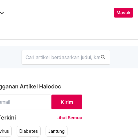
ard_arrow_down
Masuk
search
gganan Artikel Halodoc
Kirim
erkini
Lihat Semua
irus
Diabetes
Jantung