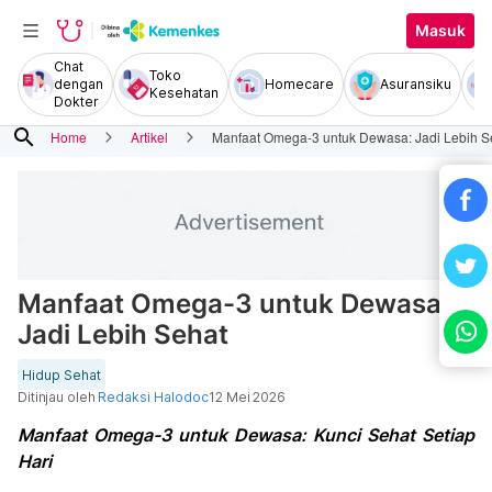
Masuk
Chat
Toko
dengan
Homecare
Asuransiku
Kesehatan
Dokter
search
Home
Artikel
Manfaat Omega-3 untuk Dewasa: Jadi Lebih S
Manfaat Omega-3 untuk Dewasa:
Jadi Lebih Sehat
Hidup Sehat
Ditinjau oleh
Redaksi Halodoc
12 Mei 2026
Manfaat Omega-3 untuk Dewasa: Kunci Sehat Setiap
Hari