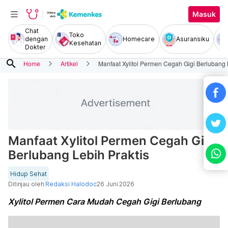
Masuk
Chat
Toko
dengan
Homecare
Asuransiku
Kesehatan
Dokter
search
Home
Artikel
Manfaat Xylitol Permen Cegah Gigi Berlubang 
Manfaat Xylitol Permen Cegah Gigi
Berlubang Lebih Praktis
Hidup Sehat
Ditinjau oleh
Redaksi Halodoc
26 Juni 2026
Xylitol Permen Cara Mudah Cegah Gigi Berlubang