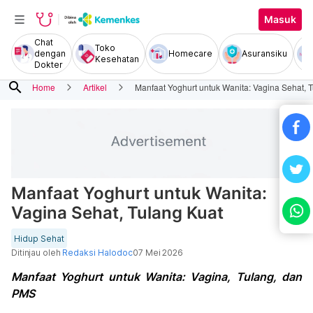
Masuk
Chat
Toko
dengan
Homecare
Asuransiku
Kesehatan
Dokter
search
Home
Artikel
Manfaat Yoghurt untuk Wanita: Vagina Sehat, 
Manfaat Yoghurt untuk Wanita:
Vagina Sehat, Tulang Kuat
Hidup Sehat
Ditinjau oleh
Redaksi Halodoc
07 Mei 2026
Manfaat Yoghurt untuk Wanita: Vagina, Tulang, dan
PMS