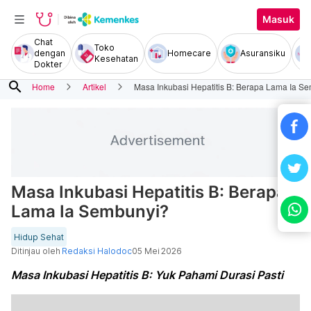
Masuk
Chat
Toko
dengan
Homecare
Asuransiku
Kesehatan
Dokter
search
Home
Artikel
Masa Inkubasi Hepatitis B: Berapa Lama Ia S
Masa Inkubasi Hepatitis B: Berapa
Lama Ia Sembunyi?
Hidup Sehat
Ditinjau oleh
Redaksi Halodoc
05 Mei 2026
Masa Inkubasi Hepatitis B: Yuk Pahami Durasi Pasti