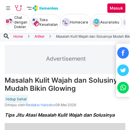
Masuk
Chat
Toko
dengan
Homecare
Asuransiku
Kesehatan
Dokter
search
Home
Artikel
Masalah Kulit Wajah dan Solusinya Mudah Bik
Masalah Kulit Wajah dan Solusinya
Mudah Bikin Glowing
Hidup Sehat
Ditinjau oleh
Redaksi Halodoc
08 Mei 2026
Tips Jitu Atasi Masalah Kulit Wajah dan Solusinya