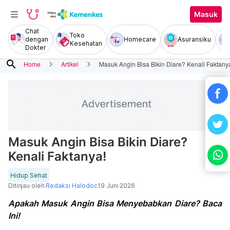
Masuk
Chat
Toko
dengan
Homecare
Asuransiku
Kesehatan
Dokter
search
Home
Artikel
Masuk Angin Bisa Bikin Diare? Kenali Faktany
Masuk Angin Bisa Bikin Diare?
Kenali Faktanya!
Hidup Sehat
Ditinjau oleh
Redaksi Halodoc
19 Juni 2026
Apakah Masuk Angin Bisa Menyebabkan Diare? Baca
Ini!