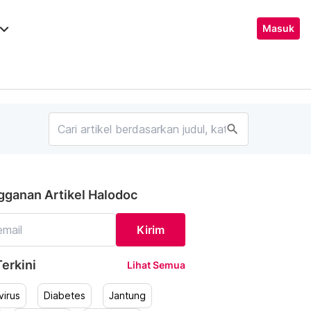
ard_arrow_down
Masuk
search
gganan Artikel Halodoc
Kirim
erkini
Lihat Semua
irus
Diabetes
Jantung