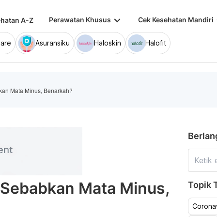
keyboard_arrow_down
keybo
Perawatan Khusus
Cek Kesehatan Mandiri
hatan A-Z
are
Asuransiku
Haloskin
Halofit
kan Mata Minus, Benarkah?
Berlan
 Sebabkan Mata Minus,
Topik T
Coronav