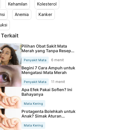
Kehamilan
Kolesterol
nsi
Anemia
Kanker
uksi
 Terkait
Pilihan Obat Sakit Mata
Merah yang Tanpa Resep
Dokter
6 menit
Penyakit Mata
Begini 7 Cara Ampuh untuk
Mengatasi Mata Merah
11 menit
Penyakit Mata
Apa Efek Pakai Soflen? Ini
Bahayanya
Mata Kering
Protagenta Bolehkah untuk
Anak? Simak Aturan
Amannya
Mata Kering