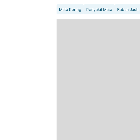
Mata Kering
Penyakit Mata
Rabun Jauh