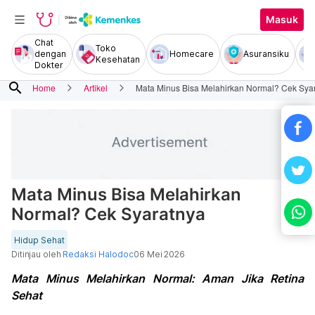
Masuk
Chat
Toko
dengan
Homecare
Asuransiku
Kesehatan
Dokter
search
Home
Artikel
Mata Minus Bisa Melahirkan Normal? Cek Sya
Mata Minus Bisa Melahirkan
Normal? Cek Syaratnya
Hidup Sehat
Ditinjau oleh
Redaksi Halodoc
06 Mei 2026
Mata Minus Melahirkan Normal: Aman Jika Retina
Sehat