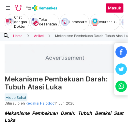
Masuk
Chat
Toko
dengan
Homecare
Asuransiku
Kesehatan
Dokter
search
Home
Artikel
Mekanisme Pembekuan Darah: Tubuh Atasi L
Mekanisme Pembekuan Darah:
Tubuh Atasi Luka
Hidup Sehat
Ditinjau oleh
Redaksi Halodoc
11 Juni 2026
Mekanisme Pembekuan Darah: Tubuh Beraksi Saat
Luka