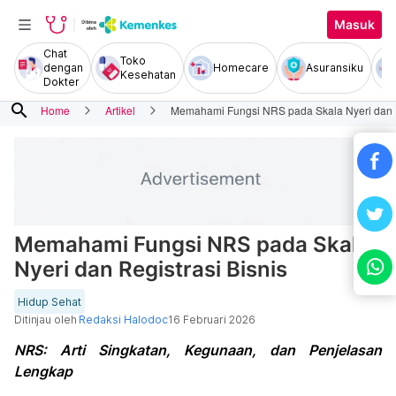
Masuk
Chat
Toko
dengan
Homecare
Asuransiku
Kesehatan
Dokter
search
Home
Artikel
Memahami Fungsi NRS pada Skala Nyeri dan R
Memahami Fungsi NRS pada Skala
Nyeri dan Registrasi Bisnis
Hidup Sehat
Ditinjau oleh
Redaksi Halodoc
16 Februari 2026
NRS: Arti Singkatan, Kegunaan, dan Penjelasan
Lengkap