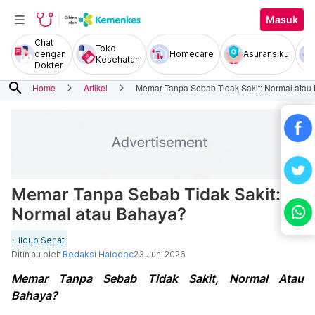
Masuk
Chat
Toko
dengan
Homecare
Asuransiku
Kesehatan
Dokter
search
Home
Artikel
Memar Tanpa Sebab Tidak Sakit: Normal atau
Memar Tanpa Sebab Tidak Sakit:
Normal atau Bahaya?
Hidup Sehat
Ditinjau oleh
Redaksi Halodoc
23 Juni 2026
Memar Tanpa Sebab Tidak Sakit, Normal Atau
Bahaya?