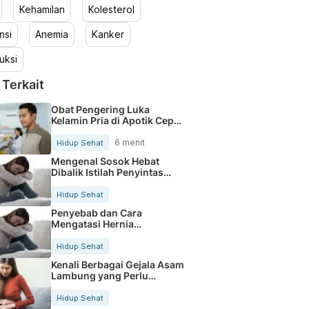
Kehamilan
Kolesterol
nsi
Anemia
Kanker
uksi
 Terkait
Obat Pengering Luka
Kelamin Pria di Apotik Cepat
Aman
6 menit
Hidup Sehat
Mengenal Sosok Hebat
Dibalik Istilah Penyintas
Kanker
Hidup Sehat
Penyebab dan Cara
Mengatasi Hernia
Umbilicalis Secara Tepat
Hidup Sehat
Kenali Berbagai Gejala Asam
Lambung yang Perlu
Diwaspadai
Hidup Sehat