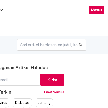
ard_arrow_down
Masuk
search
gganan Artikel Halodoc
Kirim
erkini
Lihat Semua
irus
Diabetes
Jantung