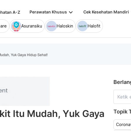
keyboard_arrow_down
keybo
Perawatan Khusus
Cek Kesehatan Mandiri
hatan A-Z
are
Asuransiku
Haloskin
Halofit
Mudah, Yuk Gaya Hidup Sehat!
Berlan
it Itu Mudah, Yuk Gaya
Topik T
Coronav