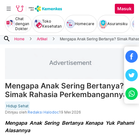
Masuk
Chat
Toko
dengan
Homecare
Asuransiku
Kesehatan
Dokter
search
Home
Artikel
Mengapa Anak Sering Bertanya? Simak Raha
Mengapa Anak Sering Bertanya?
Simak Rahasia Perkembangannya
Hidup Sehat
Ditinjau oleh
Redaksi Halodoc
19 Mei 2026
Mengapa Anak Sering Bertanya Kenapa Yuk Pahami
Alasannya