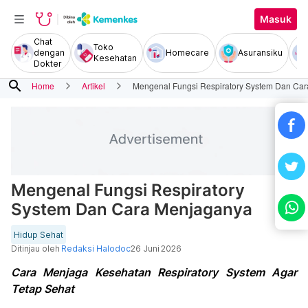
Masuk
Chat
Toko
dengan
Homecare
Asuransiku
Kesehatan
Dokter
search
Home
Artikel
Mengenal Fungsi Respiratory System Dan Ca
Mengenal Fungsi Respiratory
System Dan Cara Menjaganya
Hidup Sehat
Ditinjau oleh
Redaksi Halodoc
26 Juni 2026
Cara Menjaga Kesehatan Respiratory System Agar
Tetap Sehat