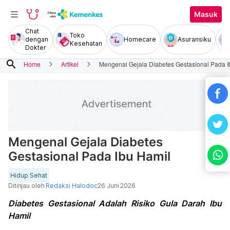
Masuk
Chat
Toko
dengan
Homecare
Asuransiku
Kesehatan
Dokter
search
Home
Artikel
Mengenal Gejala Diabetes Gestasional Pada I
Mengenal Gejala Diabetes
Gestasional Pada Ibu Hamil
Hidup Sehat
Ditinjau oleh
Redaksi Halodoc
26 Juni 2026
Diabetes Gestasional Adalah Risiko Gula Darah Ibu
Hamil