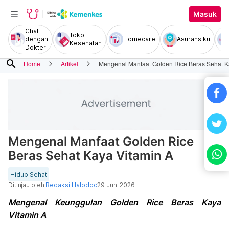
Masuk
Chat
Toko
dengan
Homecare
Asuransiku
Kesehatan
Dokter
search
Home
Artikel
Mengenal Manfaat Golden Rice Beras Sehat K
Mengenal Manfaat Golden Rice
Beras Sehat Kaya Vitamin A
Hidup Sehat
Ditinjau oleh
Redaksi Halodoc
29 Juni 2026
Mengenal Keunggulan Golden Rice Beras Kaya
Vitamin A