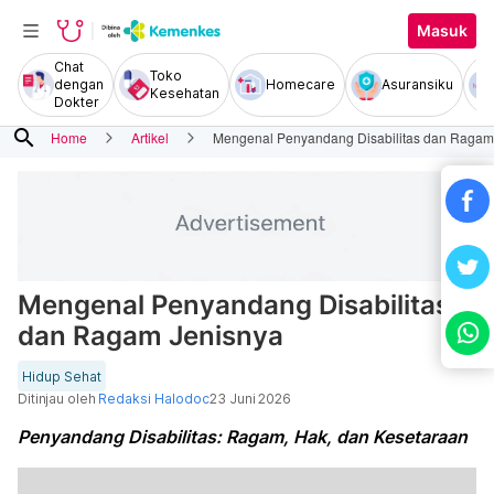
Masuk
Chat
Toko
dengan
Homecare
Asuransiku
Kesehatan
Dokter
search
Home
Artikel
Mengenal Penyandang Disabilitas dan Ragam
Mengenal Penyandang Disabilitas
dan Ragam Jenisnya
Hidup Sehat
Ditinjau oleh
Redaksi Halodoc
23 Juni 2026
Penyandang Disabilitas: Ragam, Hak, dan Kesetaraan