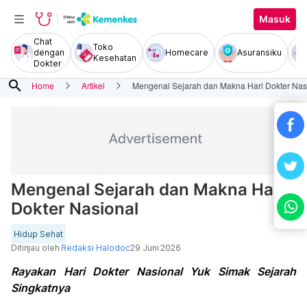
Masuk
Chat
Toko
dengan
Homecare
Asuransiku
Kesehatan
Dokter
search
Home
Artikel
Mengenal Sejarah dan Makna Hari Dokter Nas
Mengenal Sejarah dan Makna Hari
Dokter Nasional
Hidup Sehat
Ditinjau oleh
Redaksi Halodoc
29 Juni 2026
Rayakan Hari Dokter Nasional Yuk Simak Sejarah
Singkatnya