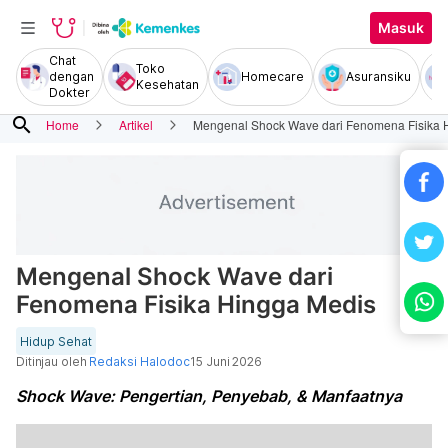
Masuk
Chat
Toko
dengan
Homecare
Asuransiku
Kesehatan
Dokter
search
Home
Artikel
Mengenal Shock Wave dari Fenomena Fisika 
Mengenal Shock Wave dari
Fenomena Fisika Hingga Medis
Hidup Sehat
Ditinjau oleh
Redaksi Halodoc
15 Juni 2026
Shock Wave: Pengertian, Penyebab, & Manfaatnya