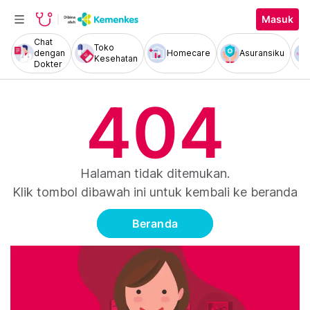
Masuk
Chat
Toko
dengan
Homecare
Asuransiku
Kesehatan
Dokter
404
Halaman tidak ditemukan.
Klik tombol dibawah ini untuk kembali ke beranda
Beranda