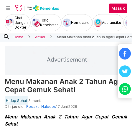
Masuk
Chat
Toko
dengan
Homecare
Asuransiku
Kesehatan
Dokter
search
Home
Artikel
Menu Makanan Anak 2 Tahun Agar Cepat Gem
Menu Makanan Anak 2 Tahun Agar
Cepat Gemuk Sehat!
Hidup Sehat
3 menit
Ditinjau oleh
Redaksi Halodoc
17 Juni 2026
Menu Makanan Anak 2 Tahun Agar Cepat Gemuk
Sehat