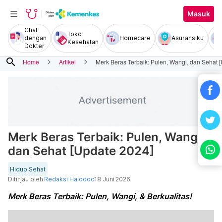
Masuk
Chat
Toko
dengan
Homecare
Asuransiku
Kesehatan
Dokter
search
Home
Artikel
Merk Beras Terbaik: Pulen, Wangi, dan Sehat 
Merk Beras Terbaik: Pulen, Wangi,
dan Sehat [Update 2024]
Hidup Sehat
Ditinjau oleh
Redaksi Halodoc
18 Juni 2026
Merk Beras Terbaik: Pulen, Wangi, & Berkualitas!