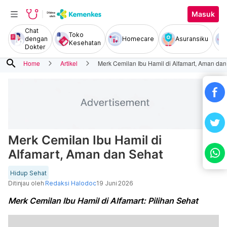
Masuk
Chat
Toko
dengan
Homecare
Asuransiku
Kesehatan
Dokter
search
Home
Artikel
Merk Cemilan Ibu Hamil di Alfamart, Aman dan
Merk Cemilan Ibu Hamil di
Alfamart, Aman dan Sehat
Hidup Sehat
Ditinjau oleh
Redaksi Halodoc
19 Juni 2026
Merk Cemilan Ibu Hamil di Alfamart: Pilihan Sehat