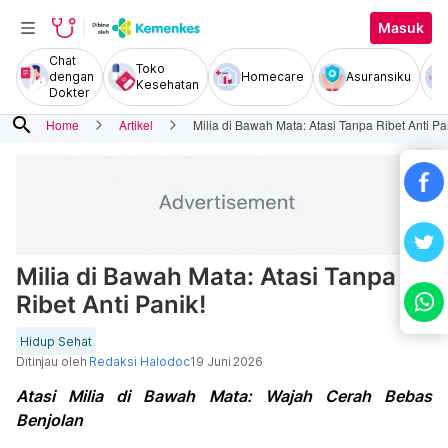
Masuk
Chat
Toko
dengan
Homecare
Asuransiku
Kesehatan
Dokter
search
Home
Artikel
Milia di Bawah Mata: Atasi Tanpa Ribet Anti Pa
Milia di Bawah Mata: Atasi Tanpa
Ribet Anti Panik!
Hidup Sehat
Ditinjau oleh
Redaksi Halodoc
19 Juni 2026
Atasi Milia di Bawah Mata: Wajah Cerah Bebas
Benjolan