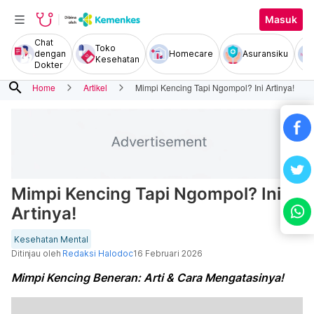
Masuk
Chat
Toko
dengan
Homecare
Asuransiku
Kesehatan
Dokter
search
Home
Artikel
Mimpi Kencing Tapi Ngompol? Ini Artinya!
Mimpi Kencing Tapi Ngompol? Ini
Artinya!
Kesehatan Mental
Ditinjau oleh
Redaksi Halodoc
16 Februari 2026
Mimpi Kencing Beneran: Arti & Cara Mengatasinya!