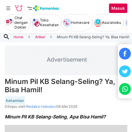
Masuk
Chat
Toko
dengan
Homecare
Asuransiku
Kesehatan
Dokter
search
Home
Artikel
Minum Pil KB Selang-Seling? Ya, Bisa Hamil!
Minum Pil KB Selang-Seling? Ya,
Bisa Hamil!
Kehamilan
Ditinjau oleh
Redaksi Halodoc
08 Mei 2026
Minum Pil KB Selang-Seling, Apa Bisa Hamil?