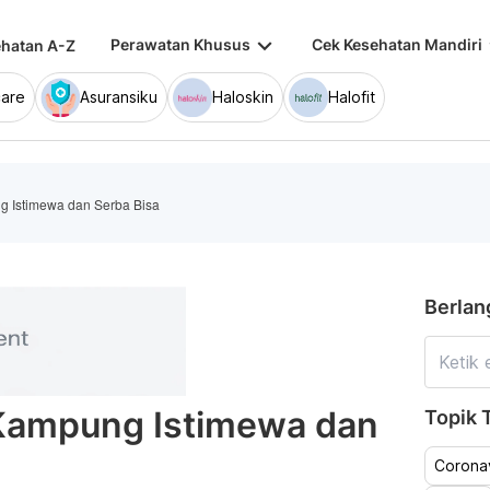
keyboard_arrow_down
keybo
Perawatan Khusus
Cek Kesehatan Mandiri
hatan A-Z
are
Asuransiku
Haloskin
Halofit
g Istimewa dan Serba Bisa
Berlan
 Kampung Istimewa dan
Topik T
Coronav