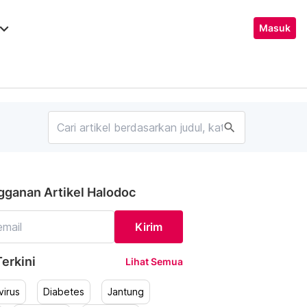
ard_arrow_down
Masuk
search
gganan Artikel Halodoc
Kirim
erkini
Lihat Semua
irus
Diabetes
Jantung