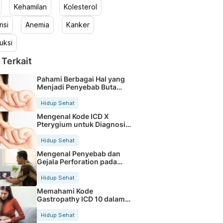
Kehamilan
Kolesterol
nsi
Anemia
Kanker
uksi
 Terkait
Pahami Berbagai Hal yang
Menjadi Penyebab Buta
Warna
Hidup Sehat
Mengenal Kode ICD X
Pterygium untuk Diagnosis
Mata
Hidup Sehat
Mengenal Penyebab dan
Gejala Perforation pada
Tubuh
Hidup Sehat
Memahami Kode
Gastropathy ICD 10 dalam
Rekam Medis Pasien
Hidup Sehat