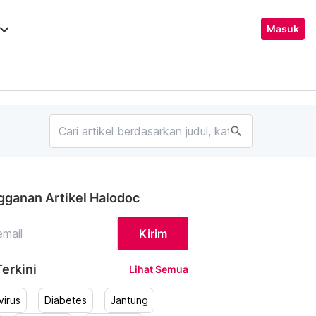
ard_arrow_down
Masuk
search
gganan Artikel Halodoc
Kirim
erkini
Lihat Semua
irus
Diabetes
Jantung