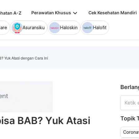
keyboard_arrow_down
keybo
Perawatan Khusus
Cek Kesehatan Mandiri
hatan A-Z
are
Asuransiku
Haloskin
Halofit
B? Yuk Atasi dengan Cara Ini
Berlan
bisa BAB? Yuk Atasi
Topik T
Coronav