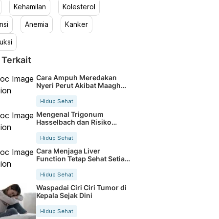
Kehamilan
Kolesterol
nsi
Anemia
Kanker
uksi
 Terkait
Cara Ampuh Meredakan
Nyeri Perut Akibat Maagh
Kambuh
Hidup Sehat
Mengenal Trigonum
Hasselbach dan Risiko
Hernia Inguinalis
Hidup Sehat
Cara Menjaga Liver
Function Tetap Sehat Setiap
Hari
Hidup Sehat
Waspadai Ciri Ciri Tumor di
Kepala Sejak Dini
Hidup Sehat