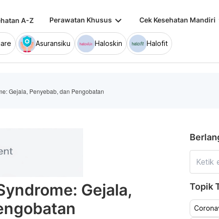
keyboard_arrow_down
keybo
Perawatan Khusus
Cek Kesehatan Mandiri
hatan A-Z
are
Asuransiku
Haloskin
Halofit
me: Gejala, Penyebab, dan Pengobatan
Berlan
Syndrome: Gejala,
Topik T
engobatan
Coronav