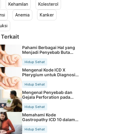
Kehamilan
Kolesterol
nsi
Anemia
Kanker
uksi
 Terkait
Pahami Berbagai Hal yang
Menjadi Penyebab Buta
Warna
Hidup Sehat
Mengenal Kode ICD X
Pterygium untuk Diagnosis
Mata
Hidup Sehat
Mengenal Penyebab dan
Gejala Perforation pada
Tubuh
Hidup Sehat
Memahami Kode
Gastropathy ICD 10 dalam
Rekam Medis Pasien
Hidup Sehat