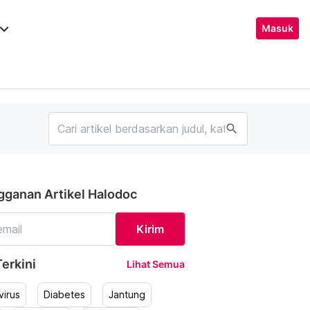
ard_arrow_down
Masuk
search
gganan Artikel Halodoc
Kirim
erkini
Lihat Semua
irus
Diabetes
Jantung