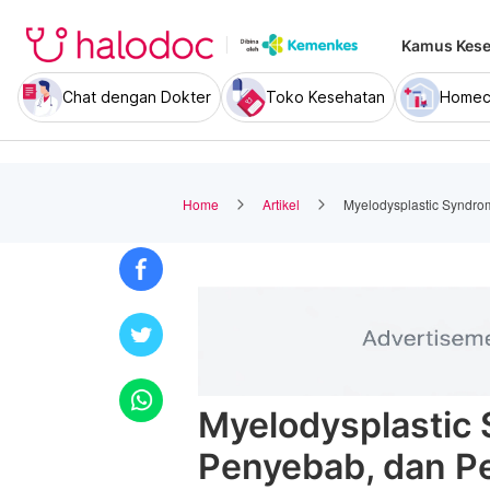
Kamus Kese
Chat dengan Dokter
Toko Kesehatan
Homec
Home
Artikel
Myelodysplastic Syndro
Myelodysplastic 
Penyebab, dan P