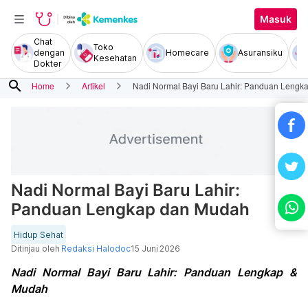
Masuk
Chat
Toko
dengan
Homecare
Asuransiku
Kesehatan
Dokter
search
Home
Artikel
Nadi Normal Bayi Baru Lahir: Panduan Leng
Nadi Normal Bayi Baru Lahir:
Panduan Lengkap dan Mudah
Hidup Sehat
Ditinjau oleh
Redaksi Halodoc
15 Juni 2026
Nadi Normal Bayi Baru Lahir: Panduan Lengkap &
Mudah